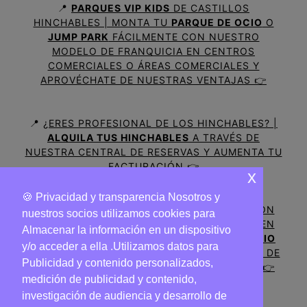
📍
PARQUES VIP KIDS
DE CASTILLOS
HINCHABLES | MONTA TU
PARQUE DE OCIO
O
JUMP PARK
FÁCILMENTE CON NUESTRO
MODELO DE FRANQUICIA EN CENTROS
COMERCIALES O ÁREAS COMERCIALES Y
APROVÉCHATE DE NUESTRAS VENTAJAS 👉
📍
¿ERES PROFESIONAL DE LOS HINCHABLES? |
ALQUILA TUS HINCHABLES
A TRAVÉS DE
NUESTRA CENTRAL DE RESERVAS Y AUMENTA TU
FACTURACIÓN 👉
x
🍪 Privacidad y transparencia Nosotros y
📍
¿TIENES UN NEGOCIO DE HOSTELERIA CON
nuestros socios utilizamos cookies para
HINCHABLES Y QUIERES APARECER GRATIS EN
Almacenar la información en un dispositivo
NUESTRO MAPA? |
PROMOCIONA TU NEGOCIO
y/o acceder a ella .Utilizamos datos para
CON EL SERVICIO DE HINCHABLES
A TRAVÉS DE
Publicidad y contenido personalizados,
NUESTRO MAPA Y AUMENTA TUS CLIENTES 👉
medición de publicidad y contenido,
investigación de audiencia y desarrollo de