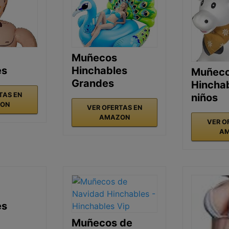
Muñecos
es
Hinchables
Muñec
Grandes
Hincha
TAS EN
niños
ON
VER OFERTAS EN
AMAZON
VER O
A
es
Muñecos de