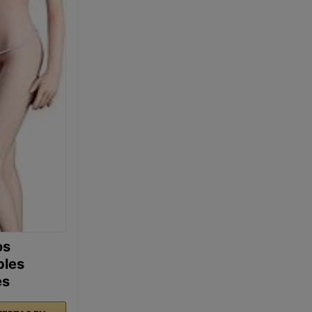
os
bles
es