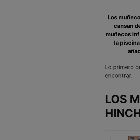
Los muñecos
cansan de
muñecos infl
la piscin
añad
Lo primero q
encontrar.
LOS 
HINCH