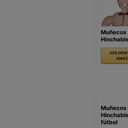
Muñecos
Hinchabl
VER OFER
AMAZ
Muñecos
Hinchabl
fútbol