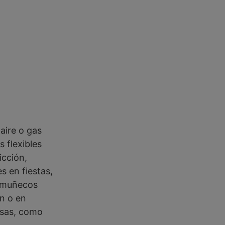
aire o gas
 flexibles
icción,
s en fiestas,
n muñecos
ón o en
osas, como