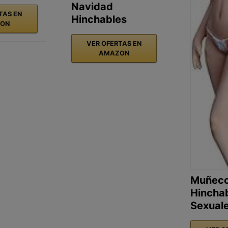
Navidad
TAS EN
Hinchables
ON
VER OFERTAS EN
AMAZON
Muñec
Hincha
Sexual