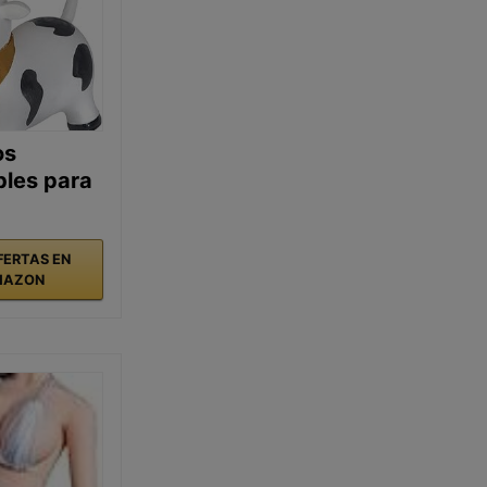
os
bles para
FERTAS EN
MAZON