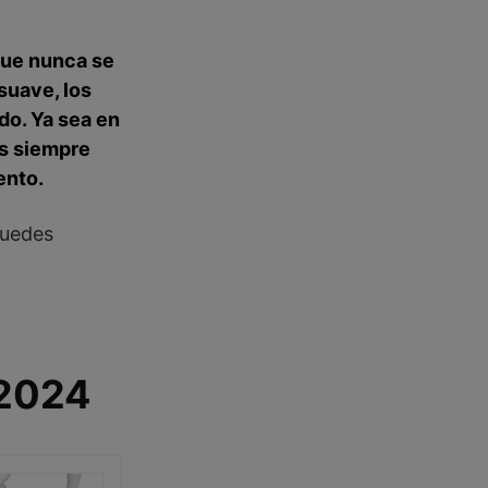
que nunca se
suave, los
do. Ya sea en
s
siempre
ento.
puedes
2024