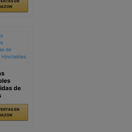
FERTAS EN
MAZON
as
bles
idas de
s
FERTAS EN
MAZON