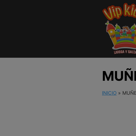
Saltar
al
contenido
MUÑ
INICIO
»
MUÑE