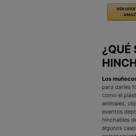
VER OFER
AMAZ
¿QUÉ
HINC
Los muñecos
para darles f
como el plást
animales, ob
eventos depo
hinchables de
algunos caso