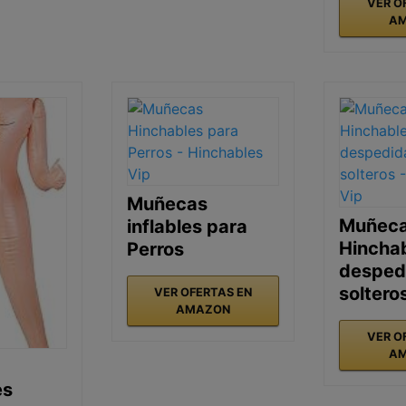
VER O
A
Muñecas
Muñec
inflables para
Hincha
Perros
desped
soltero
VER OFERTAS EN
AMAZON
VER O
A
es