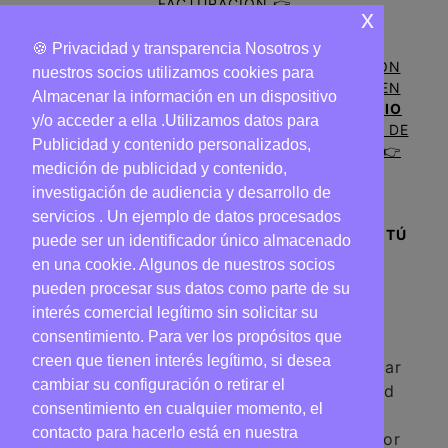
FACTURACIÓN 👉
x
🍪 Privacidad y transparencia Nosotros y
📍
¿TIENES UN NEGOCIO DE HOSTELERIA CON
nuestros socios utilizamos cookies para
HINCHABLES Y QUIERES APARECER GRATIS EN
Almacenar la información en un dispositivo
NUESTRO MAPA? |
PROMOCIONA TU NEGOCIO
y/o acceder a ella .Utilizamos datos para
CON EL SERVICIO DE HINCHABLES
A TRAVÉS DE
Publicidad y contenido personalizados,
NUESTRO MAPA Y AUMENTA TUS CLIENTES 👉
medición de publicidad y contenido,
investigación de audiencia y desarrollo de
servicios . Un ejemplo de datos procesados ​​
❤️ AMAMOS LOS HINCHABLES TANTO COMO TÚ
puede ser un identificador único almacenado
❤️
en una cookie. Algunos de nuestros socios
⚽️🎪🎤🎲⛳️🏏🥅🎯🎳🍩🍾🍶🍟🐊🦈🌴🌵🙊🐸🦆🐥
pueden procesar sus datos como parte de su
interés comercial legítimo sin solicitar su
consentimiento. Para ver los propósitos que
creen que tienen interés legítimo, si desea
La mejor web de información para comprar
cambiar su configuración o retirar el
hinchables o alquilar hinchables en Madrid
consentimiento en cualquier momento, el
en 2024. Información sobre tipos de
contacto para hacerlo está en nuestra
hinchables y servicios. Proporcionados por