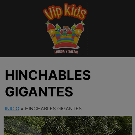
Saltar
al
contenido
HINCHABLES
GIGANTES
INICIO
»
HINCHABLES GIGANTES