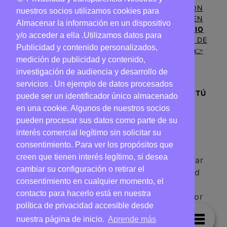
📍
¿TIENES UN NEGOCIO DE HOSTELERIA CON
nuestros socios utilizamos cookies para
HINCHABLES Y QUIERES APARECER GRATIS EN
Almacenar la información en un dispositivo
NUESTRO MAPA? |
PROMOCIONA TU NEGOCIO
y/o acceder a ella .Utilizamos datos para
CON EL SERVICIO DE HINCHABLES
A TRAVÉS DE
Publicidad y contenido personalizados,
NUESTRO MAPA Y AUMENTA TUS CLIENTES 👉
medición de publicidad y contenido,
investigación de audiencia y desarrollo de
servicios . Un ejemplo de datos procesados ​​
❤️ AMAMOS LOS HINCHABLES TANTO COMO TÚ
puede ser un identificador único almacenado
❤️
en una cookie. Algunos de nuestros socios
⚽️🎪🎤🎲⛳️🏏🥅🎯🎳🍩🍾🍶🍟🐊🦈🌴🌵🙊🐸🦆🐥
pueden procesar sus datos como parte de su
interés comercial legítimo sin solicitar su
consentimiento. Para ver los propósitos que
creen que tienen interés legítimo, si desea
La mejor web de información para comprar
cambiar su configuración o retirar el
hinchables o alquilar hinchables en Madrid
consentimiento en cualquier momento, el
en 2024. Información sobre tipos de
contacto para hacerlo está en nuestra
hinchables y servicios. Proporcionados por
política de privacidad accesible desde
terceros, incluyendo afiliación de Amazon y
nuestra página de inicio.
Aprende más
Aliexpress sin recopilar tus datos. Contacto: