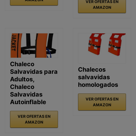
VER OFERTAS EN
AMAZON
Chaleco
Chalecos
Salvavidas para
salvavidas
Adultos,
homologados
Chaleco
Salvavidas
VER OFERTAS EN
Autoinflable
AMAZON
VER OFERTAS EN
AMAZON