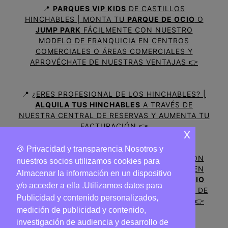
📍
PARQUES VIP KIDS
DE CASTILLOS
HINCHABLES | MONTA TU
PARQUE DE OCIO
O
JUMP PARK
FÁCILMENTE CON NUESTRO
MODELO DE FRANQUICIA EN CENTROS
COMERCIALES O ÁREAS COMERCIALES Y
APROVÉCHATE DE NUESTRAS VENTAJAS 👉
📍
¿ERES PROFESIONAL DE LOS HINCHABLES? |
ALQUILA TUS HINCHABLES
A TRAVÉS DE
NUESTRA CENTRAL DE RESERVAS Y AUMENTA TU
FACTURACIÓN 👉
x
🍪 Privacidad y transparencia Nosotros y
📍
¿TIENES UN NEGOCIO DE HOSTELERIA CON
nuestros socios utilizamos cookies para
HINCHABLES Y QUIERES APARECER GRATIS EN
Almacenar la información en un dispositivo
NUESTRO MAPA? |
PROMOCIONA TU NEGOCIO
y/o acceder a ella .Utilizamos datos para
CON EL SERVICIO DE HINCHABLES
A TRAVÉS DE
Publicidad y contenido personalizados,
NUESTRO MAPA Y AUMENTA TUS CLIENTES 👉
medición de publicidad y contenido,
investigación de audiencia y desarrollo de