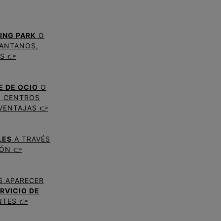
ING PARK
O
PANTANOS,
S 👉
E DE OCIO
O
N CENTROS
VENTAJAS 👉
LES
A TRAVÉS
ÓN 👉
S APARECER
RVICIO DE
NTES 👉