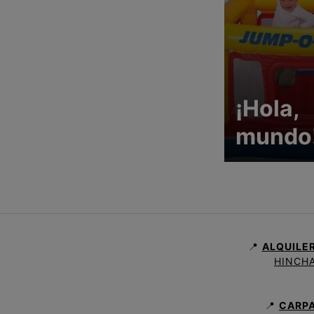
¡Hola,
mundo
📍
ALQUILE
HINCHA
📍
CARPA