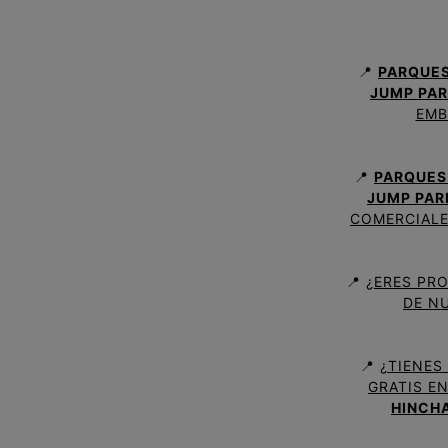
📍
PARQUES
JUMP PA
EMB
📍
PARQUES 
JUMP PAR
COMERCIALE
📍
¿ERES PR
DE N
📍
¿TIENES
GRATIS E
HINCH